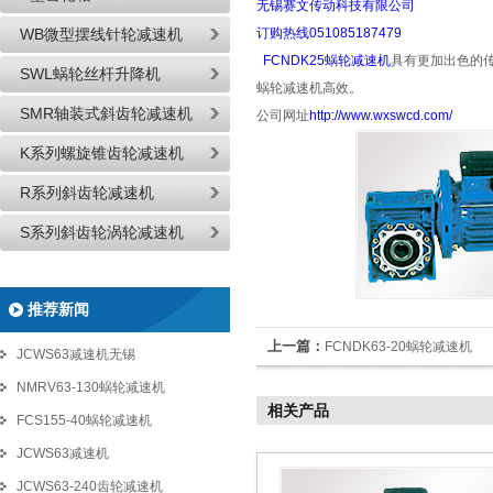
无锡赛文传动科技有限公司
WB微型摆线针轮减速机
订购热线051085187479
FCNDK25蜗轮减速机
具有更加出色的
SWL蜗轮丝杆升降机
蜗轮减速机高效。
SMR轴装式斜齿轮减速机
公司网址
http://www.wxswcd.com/
K系列螺旋锥齿轮减速机
R系列斜齿轮减速机
S系列斜齿轮涡轮减速机
推荐新闻
上一篇：
FCNDK63-20蜗轮减速机
JCWS63减速机无锡
NMRV63-130蜗轮减速机
相关产品
FCS155-40蜗轮减速机
JCWS63减速机
JCWS63-240齿轮减速机